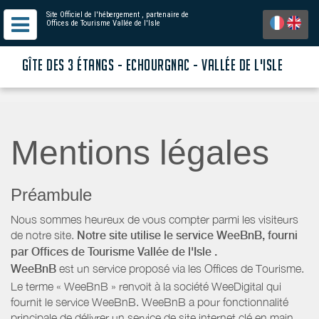
Site Officiel de l'hébergement
, partenaire de
Offices de Tourisme Vallée de l'Isle
GÎTE DES 3 ÉTANGS - ECHOURGNAC - VALLÉE DE L'ISLE
Mentions légales
Préambule
Nous sommes heureux de vous compter parmi les visiteurs
de notre site.
Notre site utilise le service WeeBnB, fourni
par
Offices de Tourisme Vallée de l'Isle
.
WeeBnB
est un service proposé via les Offices de Tourisme.
Le terme « WeeBnB » renvoit à la société WeeDigital qui
fournit le service WeeBnB. WeeBnB a pour fonctionnalité
principale de délivrer un service de site internet clé en main,