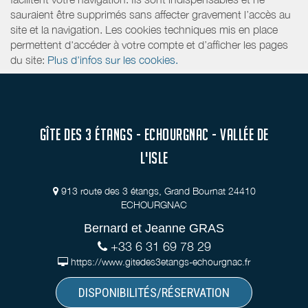
sauraient être supprimés sans affecter gravement l’accès au
site et la navigation. Les cookies techniques mis en place
permettent d'accéder à votre compte et d’afficher les pages
du site:
Plus d'infos sur les cookies.
GÎTE DES 3 ÉTANGS - ECHOURGNAC - VALLÉE DE
L'ISLE
913 route des 3 étangs, Grand Bournat 24410
ECHOURGNAC
Bernard et Jeanne GRAS
+33 6 31 69 78 29
https://www.gitedes3etangs-echourgnac.fr
DISPONIBILITÉS/RÉSERVATION